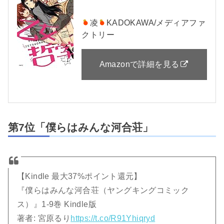
凌
KADOKAWA/メディアファ
クトリー
Amazonで詳細を見る
第7位「僕らはみんな河合荘」
【Kindle 最大37%ポイント還元】
『僕らはみんな河合荘（ヤングキングコミック
ス）』1-9巻 Kindle版
著者: 宮原るり
https://t.co/R91Yhiqryd