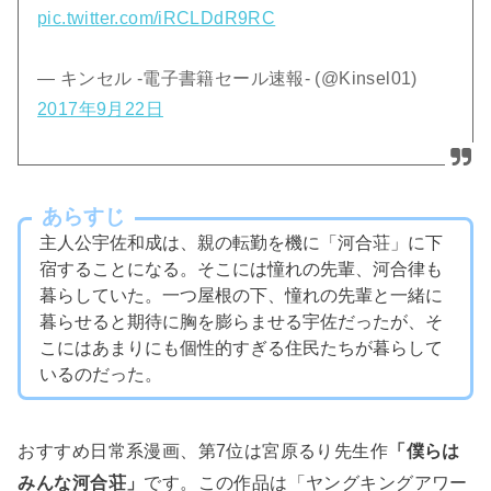
pic.twitter.com/iRCLDdR9RC
— キンセル -電子書籍セール速報- (@Kinsel01)
2017年9月22日
あらすじ
主人公宇佐和成は、親の転勤を機に「河合荘」に下
宿することになる。そこには憧れの先輩、河合律も
暮らしていた。一つ屋根の下、憧れの先輩と一緒に
暮らせると期待に胸を膨らませる宇佐だったが、そ
こにはあまりにも個性的すぎる住民たちが暮らして
いるのだった。
おすすめ日常系漫画、第7位は宮原るり先生作
「僕らは
みんな河合荘」
です。この作品は「ヤングキングアワー