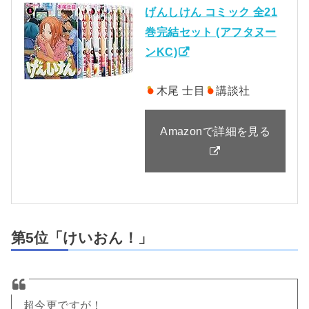
げんしけん コミック 全21
巻完結セット (アフタヌー
ンKC)
木尾 士目
講談社
Amazonで詳細を見る
第5位「けいおん！」
超今更ですが！