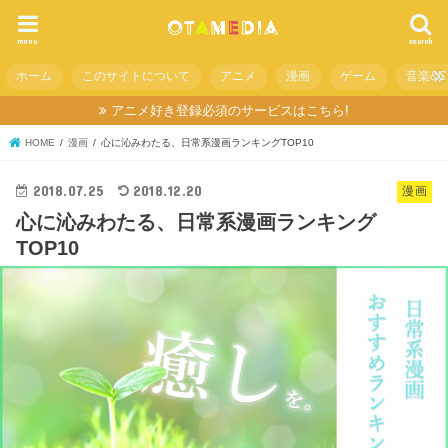
menu
search
ホーム
このサイトについて
アニメ
漫画
ゲーム
音楽&C
アニメ好き登録必須のサービスはこちら!
HOME
漫画
心に沁みわたる、日常系漫画ランキングTOP10
2018.07.25
2018.12.20
漫画
心に沁みわたる、日常系漫画ランキング
TOP10