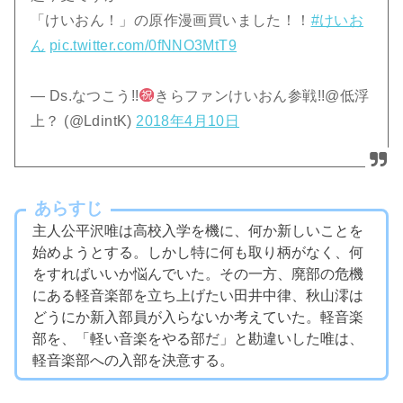
「けいおん！」の原作漫画買いました！！
#けいお
ん
pic.twitter.com/0fNNO3MtT9
— Ds.なつこう!!
きらファンけいおん参戦!!@低浮
上？ (@LdintK)
2018年4月10日
あらすじ
主人公平沢唯は高校入学を機に、何か新しいことを
始めようとする。しかし特に何も取り柄がなく、何
をすればいいか悩んでいた。その一方、廃部の危機
にある軽音楽部を立ち上げたい田井中律、秋山澪は
どうにか新入部員が入らないか考えていた。軽音楽
部を、「軽い音楽をやる部だ」と勘違いした唯は、
軽音楽部への入部を決意する。