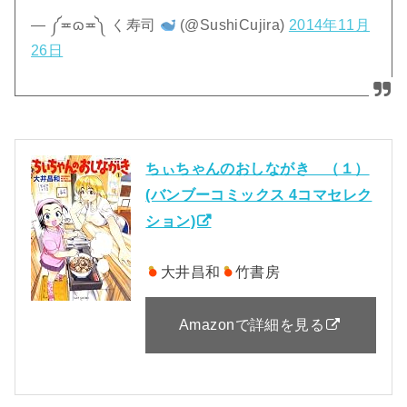
— ༼≖ɷ≖༽ く寿司
(@SushiCujira)
2014年11月
26日
ちぃちゃんのおしながき （１）
(バンブーコミックス 4コマセレク
ション)
大井昌和
竹書房
Amazonで詳細を見る