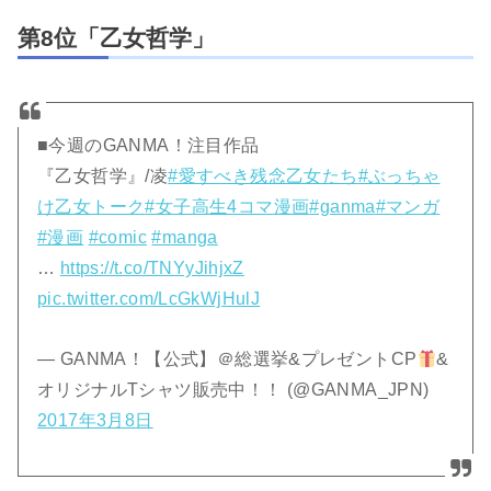
第8位「乙女哲学」
■今週のGANMA！注目作品
『乙女哲学』/凌
#愛すべき残念乙女たち
#ぶっちゃ
け乙女トーク
#女子高生4コマ漫画
#ganma
#マンガ
#漫画
#comic
#manga
…
https://t.co/TNYyJihjxZ
pic.twitter.com/LcGkWjHulJ
— GANMA！【公式】＠総選挙&プレゼントCP
&
オリジナルTシャツ販売中！！ (@GANMA_JPN)
2017年3月8日