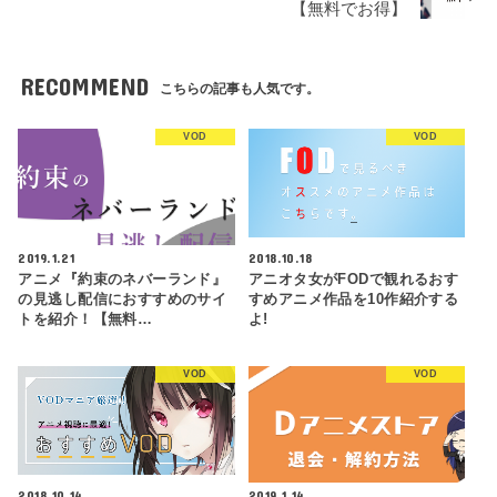
【無料でお得】
RECOMMEND
こちらの記事も人気です。
VOD
VOD
2019.1.21
2018.10.18
アニメ『約束のネバーランド』
アニオタ女がFODで観れるおす
の見逃し配信におすすめのサイ
すめアニメ作品を10作紹介する
トを紹介！【無料…
よ!
VOD
VOD
2018.10.14
2019.1.14