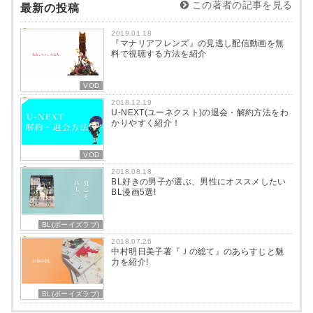
この著者の記事を見る
最新の投稿
2019.01.18
『マナリアフレンズ』の見逃し配信動画を無
料で視聴する方法を紹介
VOD
2018.12.19
U-NEXT(ユーネクスト)の退会・解約方法をわ
かりやすく紹介！
VOD
2018.08.18
BL好きの男子が選ぶ、男性にオススメしたい
BL漫画5選!
BL(ボーイズラブ)
2018.07.26
中村明日美子著『Ｊの総て』のあらすじと魅
力を紹介!
BL(ボーイズラブ)