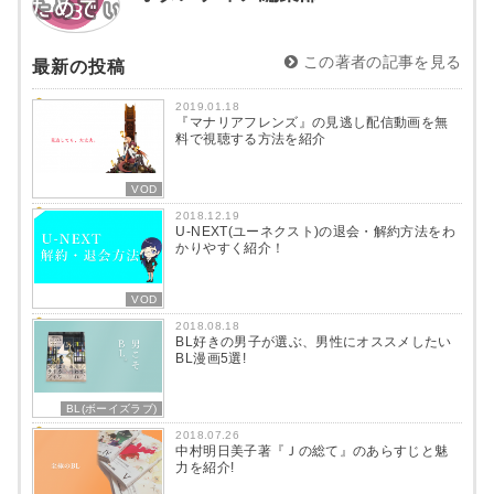
この著者の記事を見る
最新の投稿
2019.01.18
『マナリアフレンズ』の見逃し配信動画を無
料で視聴する方法を紹介
VOD
2018.12.19
U-NEXT(ユーネクスト)の退会・解約方法をわ
かりやすく紹介！
VOD
2018.08.18
BL好きの男子が選ぶ、男性にオススメしたい
BL漫画5選!
BL(ボーイズラブ)
2018.07.26
中村明日美子著『Ｊの総て』のあらすじと魅
力を紹介!