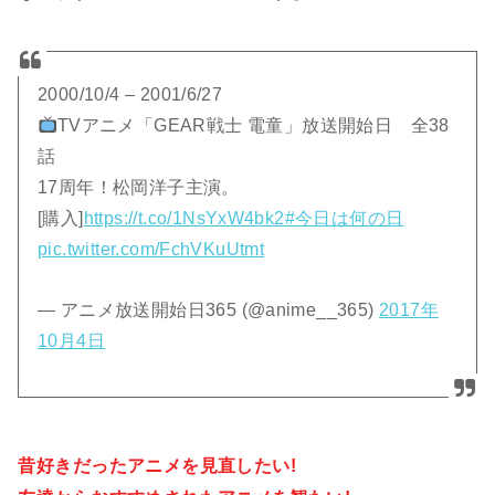
2000/10/4 – 2001/6/27
TVアニメ「GEAR戦士 電童」放送開始日 全38
話
17周年！松岡洋子主演。
[購入]
https://t.co/1NsYxW4bk2
#今日は何の日
pic.twitter.com/FchVKuUtmt
— アニメ放送開始日365 (@anime__365)
2017年
10月4日
昔好きだったアニメを見直したい!