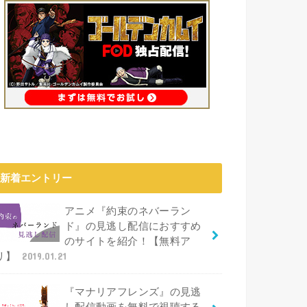
新着エントリー
アニメ『約束のネバーラン
ド』の見逃し配信におすすめ
のサイトを紹介！【無料ア
リ】
2019.01.21
『マナリアフレンズ』の見逃