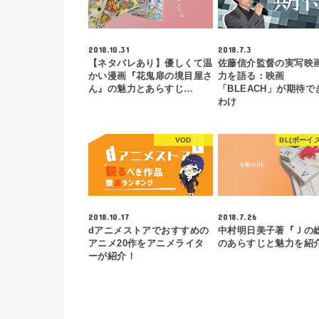
2018.10.31
2018.7.3
【ネタバレあり】優しくて温
佐藤信介監督の実写映
かい漫画『花鬼扉の境目屋さ
力を語る：映画
ん』の魅力とあらすじ…
「BLEACH」が期待で
わけ
VOD
BL(ボーイ
2018.10.17
2018.7.26
dアニメストアでおすすめの
中村明日美子著『Ｊの
アニメ20作をアニメライタ
のあらすじと魅力を紹介
ーが紹介！