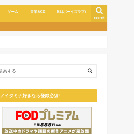
ゲーム
音楽&CD
BL(ボーイズラブ)
search
ノイタミナ好きなら登録必須!