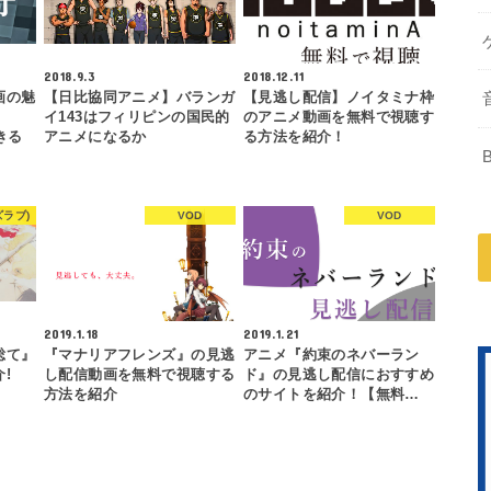
2018.9.3
2018.12.11
画の魅
【日比協同アニメ】バランガ
【見逃し配信】ノイタミナ枠
イ143はフィリピンの国民的
のアニメ動画を無料で視聴す
きる
アニメになるか
る方法を紹介！
ズラブ)
VOD
VOD
2019.1.18
2019.1.21
総て』
『マナリアフレンズ』の見逃
アニメ『約束のネバーラン
!
し配信動画を無料で視聴する
ド』の見逃し配信におすすめ
方法を紹介
のサイトを紹介！【無料…