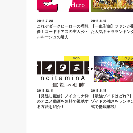
2018.7.28
2018.8.15
これぞダークヒーローの理想
【一血卍傑】ファンが
像！コードギアスの主人公・
た人気キャラランキング
ルルーシュの魅力
VOD
ロボ
2018.12.11
2018.8.15
【見逃し配信】ノイタミナ枠
【最強ゾイドはどれ?
のアニメ動画を無料で視聴す
ゾイドの強さをランキ
る方法を紹介！
式で徹底解説!