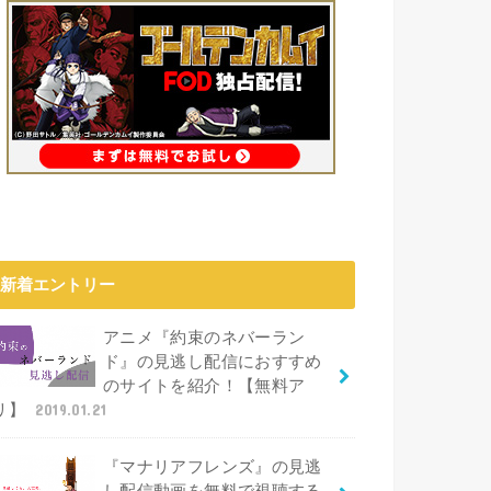
新着エントリー
アニメ『約束のネバーラン
ド』の見逃し配信におすすめ
のサイトを紹介！【無料ア
リ】
2019.01.21
『マナリアフレンズ』の見逃