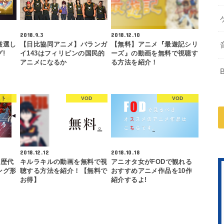
2018.9.3
2018.12.10
厳選し
【日比協同アニメ】バランガ
【無料】アニメ『最遊記シリ
!
イ143はフィリピンの国民的
ーズ』の動画を無料で視聴す
アニメになるか
る方法を紹介！
ット
VOD
VOD
2018.12.12
2018.10.18
】歴代
キルラキルの動画を無料で視
アニオタ女がFODで観れる
ング形
聴する方法を紹介！【無料で
おすすめアニメ作品を10作
お得】
紹介するよ!