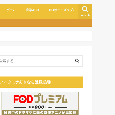
ゲーム
音楽&CD
BL(ボーイズラブ)
search
ノイタミナ好きなら登録必須!