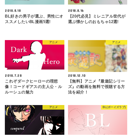
2018.8.18
2018.8.16
BL好きの男子が選ぶ、男性にオ
【20代必見】ミレニアル世代が
ススメしたいBL漫画5選!
選ぶ懐かしのおもちゃ12選!
アニメ
アニメ
2018.7.28
2018.12.10
これぞダークヒーローの理想
【無料】アニメ『最遊記シリー
像！コードギアスの主人公・ル
ズ』の動画を無料で視聴する方
ルーシュの魅力
法を紹介！
アニメ
BL(ボーイズラブ)