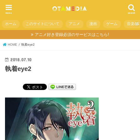
menu
search
ホーム
このサイトについて
アニメ
漫画
ゲーム
音楽&C
アニメ好き登録必須のサービスはこちら!
HOME
執着eye2
2018.07.10
執着eye2