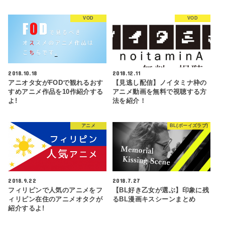
VOD
VOD
2018.10.18
2018.12.11
アニオタ女がFODで観れるおす
【見逃し配信】ノイタミナ枠の
すめアニメ作品を10作紹介する
アニメ動画を無料で視聴する方
よ!
法を紹介！
アニメ
BL(ボーイズラブ)
2018.9.22
2018.7.27
フィリピンで人気のアニメをフ
【BL好き乙女が選ぶ】印象に残
ィリピン在住のアニメオタクが
るBL漫画キスシーンまとめ
紹介するよ!