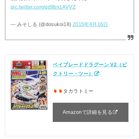
pic.twitter.com/qd9bn1AVVZ
— みそしる (@dosukoi18)
2015年4月16日
ベイブレードドラグーン V2（ビ
クトリー・ツー）
タカラトミー
Amazonで詳細を見る