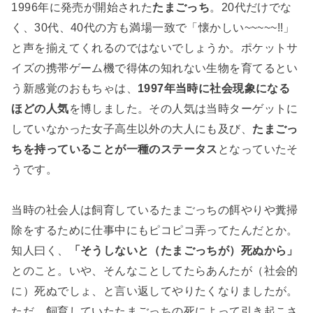
1996年に発売が開始された
たまごっち
。20代だけでな
く、30代、40代の方も満場一致で「懐かしい~~~~~!!」
と声を揃えてくれるのではないでしょうか。ポケットサ
イズの携帯ゲーム機で得体の知れない生物を育てるとい
う新感覚のおもちゃは、
1997年当時に社会現象になる
ほどの人気
を博しました。その人気は当時ターゲットに
していなかった女子高生以外の大人にも及び、
たまごっ
ちを持っていることが一種のステータス
となっていたそ
うです。
当時の社会人は飼育しているたまごっちの餌やりや糞掃
除をするために仕事中にもピコピコ弄ってたんだとか。
知人曰く、
「そうしないと（たまごっちが）死ぬから」
とのこと。いや、そんなことしてたらあんたが（社会的
に）死ぬでしょ、と言い返してやりたくなりましたが。
ただ、飼育していたたまごっちの死によって引き起こさ