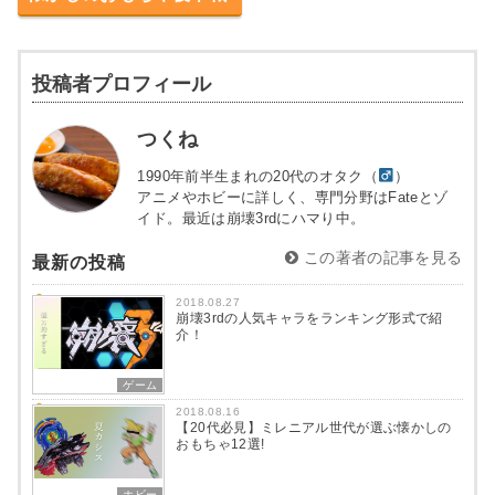
投稿者プロフィール
つくね
1990年前半生まれの20代のオタク（
）
アニメやホビーに詳しく、専門分野はFateとゾ
イド。最近は崩壊3rdにハマり中。
この著者の記事を見る
最新の投稿
2018.08.27
崩壊3rdの人気キャラをランキング形式で紹
介！
ゲーム
2018.08.16
【20代必見】ミレニアル世代が選ぶ懐かしの
おもちゃ12選!
ホビー