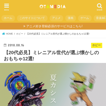
menu
search
ホーム
このサイトについて
アニメ
漫画
ゲーム
音楽&C
アニメ好き登録必須のサービスはこちら!
HOME
ホビー
【20代必見】ミレニアル世代が選ぶ懐かしのおもちゃ12選!
2018.08.16
ホビー
【20代必見】ミレニアル世代が選ぶ懐かしの
おもちゃ12選!