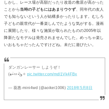
しかし、レース場が高額だったり改造の敷居が高かった
ことから
当時の子どもにはあまりウケず
、同年代の友人
でも知らないという人が結構多かったりします。むしろ
子どもの親世代が一番楽しんでたような気がする。漫画
に展開したり、様々な施策が取られたものの2005年以
降新たなモデルは発売されませんでした。めっちゃ楽し
いおもちゃだったんですけどね。未だに遊びたい。
ダンガンレーサー しようぜ！
(๑•̀ㅂ•́)و✧
pic.twitter.com/mdl1Vk4FBx
— 葵惠-mini4wd (@aoikei1006)
2018年5月8日