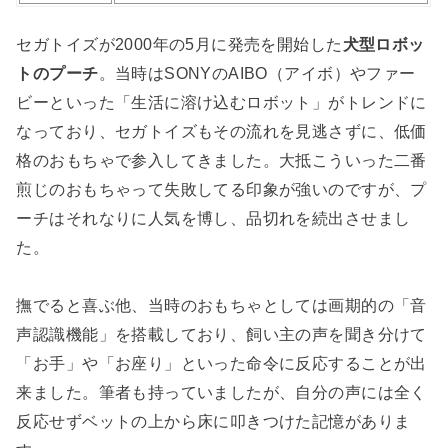
セガトイズが2000年の5月に発売を開始した
犬型ロボッ
トのプーチ
。当時はSONYのAIBO（アイボ）やファー
ビーといった「生活に溶け込むロボット」がトレンドに
なっており、セガトイズもその流れを見逃さずに、低価
格のおもちゃで参入してきました。大抵こういった二番
煎じのおもちゃって失敗してる印象が強いのですが、プ
ーチはそれなりに人気を博し、品切れを続出させまし
た。
撫でると喜ぶ他、当時のおもちゃとしては画期的の「音
声認識機能」を搭載しており、飼い主の声を聞き分けて
「お手」や「お座り」といった命令に反応することが出
来ました。筆者も持っていましたが、自分の声には全く
反応せずベットの上から床に叩きつけた記憶がありま