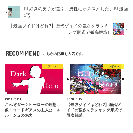
BL好きの男子が選ぶ、男性にオススメしたいBL漫画
5選!
【最強ゾイドはどれ?】歴代ゾイドの強さをランキ
ング形式で徹底解説!
RECOMMEND
こちらの記事も人気です。
アニメ
ロボット
2018.7.28
2018.8.15
これぞダークヒーローの理想
【最強ゾイドはどれ?】歴代ゾ
像！コードギアスの主人公・ル
イドの強さをランキング形式で
ルーシュの魅力
徹底解説!