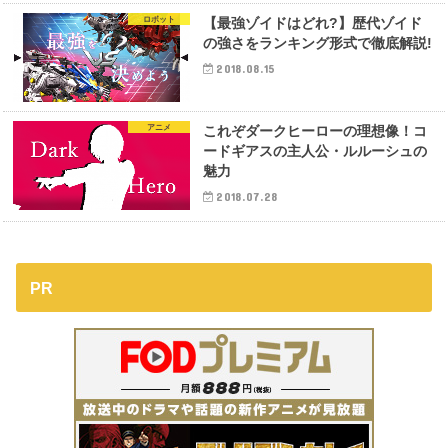
ロボット
【最強ゾイドはどれ?】歴代ゾイド
の強さをランキング形式で徹底解説!
2018.08.15
アニメ
これぞダークヒーローの理想像！コ
ードギアスの主人公・ルルーシュの
魅力
2018.07.28
PR