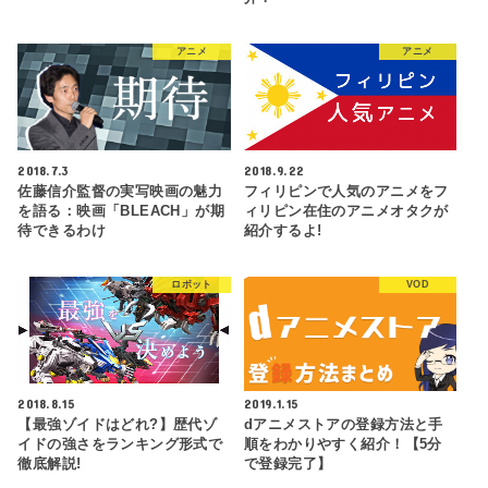
アニメ
アニメ
2018.7.3
2018.9.22
佐藤信介監督の実写映画の魅力
フィリピンで人気のアニメをフ
を語る：映画「BLEACH」が期
ィリピン在住のアニメオタクが
待できるわけ
紹介するよ!
ロボット
VOD
2018.8.15
2019.1.15
【最強ゾイドはどれ?】歴代ゾ
dアニメストアの登録方法と手
イドの強さをランキング形式で
順をわかりやすく紹介！【5分
徹底解説!
で登録完了】