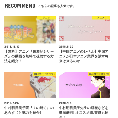
RECOMMEND
こちらの記事も人気です。
アニメ
アニメ
2018.12.10
2018.8.20
【無料】アニメ『最遊記シリー
【中国アニメのレベル】中国ア
ズ』の動画を無料で視聴する方
ニメが日本アニメ業界を潰す将
法を紹介！
来は来るのか
BL(ボーイズラブ)
BL(ボーイズラブ)
2018.7.26
2018.9.5
中村明日美子著『Ｊの総て』の
中村明日美子先生の経歴などを
あらすじと魅力を紹介!
徹底解剖! オススメBL書籍も紹
介！