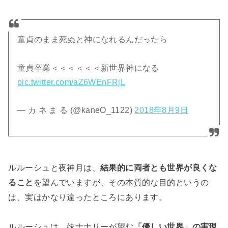
童貞のまま死ぬと神になれるんだったら
童貞卒業＜＜＜＜＜＜新世界神になる
pic.twitter.com/aZ6WEnFRjL
— カ ネ ま る (@kaneO_1122)
2018年8月9日
ルルーシュと夜神月は、
結果的に両者とも世界が良くな
ること
を望んでいますが、その本質的な目的というの
は、実はかなり違ったところにあります。
ルルーシュは、妹ナナリーが望む
「優しい世界」の実現