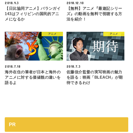
2018.9.3
2018.12.10
【日比協同アニメ】バランガイ
【無料】アニメ『最遊記シリー
143はフィリピンの国民的アニ
ズ』の動画を無料で視聴する方
メになるか
法を紹介！
アニメ
アニメ
2018.7.18
2018.7.3
海外在住の筆者が日本と海外の
佐藤信介監督の実写映画の魅力
アニメに対する価値観の違いを
を語る：映画「BLEACH」が期
語るよ
待できるわけ
PR