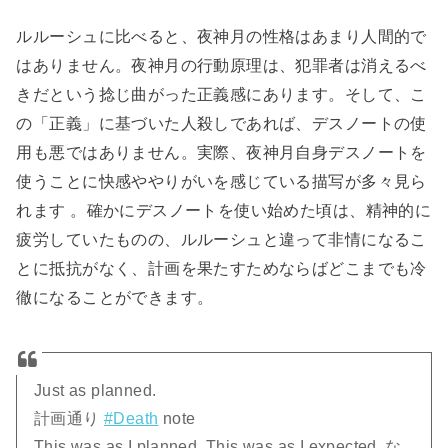
ルルーシュに比べると、夜神月の性格はあまり人間的で
はありません。夜神月の行動原理は、犯罪者は消えるべ
きだという捻じ曲がった正義感にあります。そして、こ
の「正義」に基づいた人殺しであれば、デスノートの使
用も悪ではありません。実際、夜神月自身デスノートを
使うことに快感ややりがいを感じている描写が多々見ら
れます 。確かにデスノートを使い始めた頃は、精神的に
疲労していたものの、ルルーシュと違って非情になるこ
とに抵抗がなく、計画を果たすためならばどこまでも冷
徹になることができます。
Just as planned.
計画通り
#Death
note
This was as I planned. This was as I expected. な