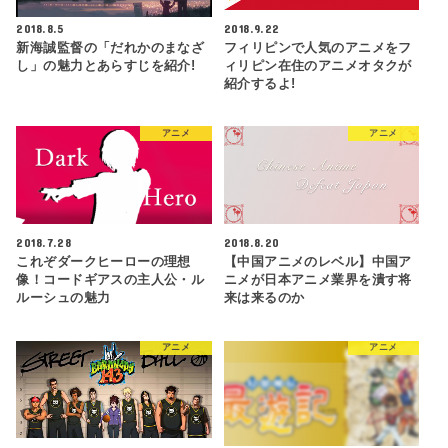
2018.8.5
2018.9.22
新海誠監督の「だれかのまなざ
フィリピンで人気のアニメをフ
し」の魅力とあらすじを紹介!
ィリピン在住のアニメオタクが
紹介するよ!
アニメ
アニメ
2018.7.28
2018.8.20
これぞダークヒーローの理想
【中国アニメのレベル】中国ア
像！コードギアスの主人公・ル
ニメが日本アニメ業界を潰す将
ルーシュの魅力
来は来るのか
アニメ
アニメ