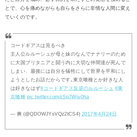
とで、心を痛めながらも自らをさらに非情な人間に変え
ていくのです。
コードギアスは見るべき
主人公ルルーシュが母と妹のなんでナナリーのため
に大国ブリタニアと闘う内に大切な仲間達が死んで
しまい、最後には自分を犠牲にして世界を平和にし
ようとしたお話だからです｡東京喰種とか好きな人
は好きなはず
#コードギアス反逆のルルーシュ
#東
京喰種
pic.twitter.com/c5q7Wju0ha
— 爽 (@QDOWJYsVQz2tCS4)
2017年4月24日