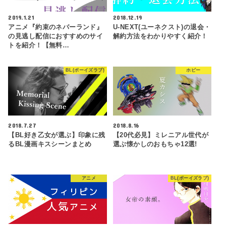
2019.1.21
2018.12.19
アニメ『約束のネバーランド』
U-NEXT(ユーネクスト)の退会・
の見逃し配信におすすめのサイ
解約方法をわかりやすく紹介！
トを紹介！【無料…
BL(ボーイズラブ)
ホビー
2018.7.27
2018.8.16
【BL好き乙女が選ぶ】印象に残
【20代必見】ミレニアル世代が
るBL漫画キスシーンまとめ
選ぶ懐かしのおもちゃ12選!
アニメ
BL(ボーイズラブ)