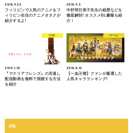
2018.9.22
2018.9.5
フィリピンで人気のアニメをフ
中村明日美子先生の経歴などを
ィリピン在住のアニメオタクが
徹底解剖! オススメBL書籍も紹
紹介するよ!
介！
VOD
ゲーム
2019.1.18
2018.8.15
『マナリアフレンズ』の見逃し
【一血卍傑】ファンが厳選した
配信動画を無料で視聴する方法
人気キャラランキング!
を紹介
PR