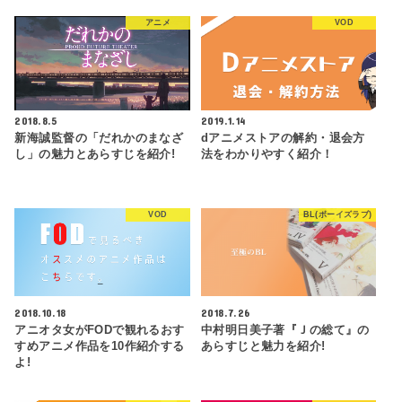
アニメ
VOD
2018.8.5
2019.1.14
新海誠監督の「だれかのまなざ
dアニメストアの解約・退会方
し」の魅力とあらすじを紹介!
法をわかりやすく紹介！
VOD
BL(ボーイズラブ)
2018.10.18
2018.7.26
アニオタ女がFODで観れるおす
中村明日美子著『Ｊの総て』の
すめアニメ作品を10作紹介する
あらすじと魅力を紹介!
よ!