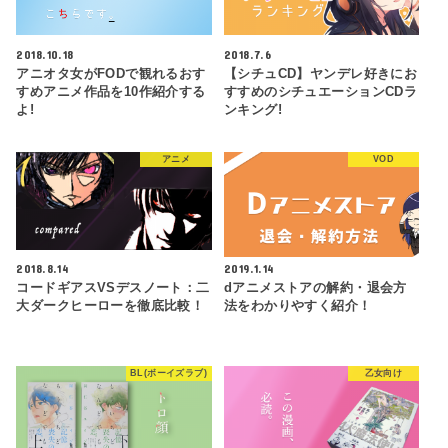
2018.10.18
2018.7.6
アニオタ女がFODで観れるおす
【シチュCD】ヤンデレ好きにお
すめアニメ作品を10作紹介する
すすめのシチュエーションCDラ
よ!
ンキング!
アニメ
VOD
2018.8.14
2019.1.14
コードギアスVSデスノート：二
dアニメストアの解約・退会方
大ダークヒーローを徹底比較！
法をわかりやすく紹介！
BL(ボーイズラブ)
乙女向け