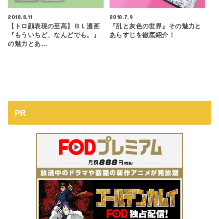
2018.8.11
2018.7.9
【トロ顔表現の至高】ＢＬ漫画
『乱と灰色の世界』その魅力と
『もういちど、なんどでも。』
あらすじを徹底紹介！
の魅力とあ…
PR