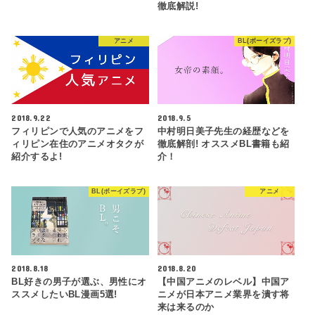
徹底解説!
アニメ
BL(ボーイズラブ)
2018.9.22
2018.9.5
フィリピンで人気のアニメをフ
中村明日美子先生の経歴などを
ィリピン在住のアニメオタクが
徹底解剖! オススメBL書籍も紹
紹介するよ!
介！
BL(ボーイズラブ)
アニメ
2018.8.18
2018.8.20
BL好きの男子が選ぶ、男性にオ
【中国アニメのレベル】中国ア
ススメしたいBL漫画5選!
ニメが日本アニメ業界を潰す将
来は来るのか