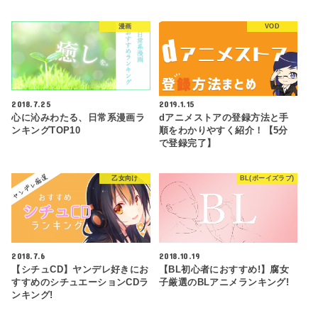
漫画
VOD
2018.7.25
2019.1.15
心に沁みわたる、日常系漫画ラ
dアニメストアの登録方法と手
ンキングTOP10
順をわかりやすく紹介！【5分
で登録完了】
乙女向け
BL(ボーイズラブ)
2018.7.6
2018.10.19
【シチュCD】ヤンデレ好きにお
【BL初心者におすすめ!】腐女
すすめのシチュエーションCDラ
子厳選のBLアニメランキング!
ンキング!