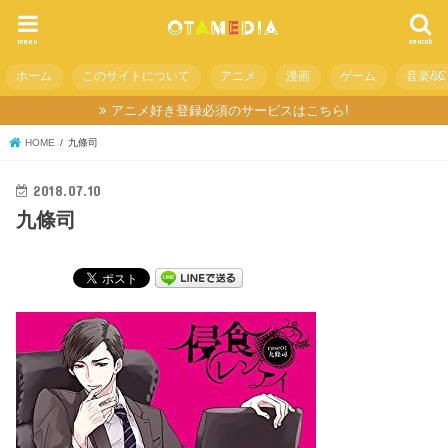
menu
search
ホーム
このサイトについて
アニメ
漫画
ゲーム
音楽&C
アニメ好き登録必須のサービスはこちら!
HOME
九條司
2018.07.10
九條司