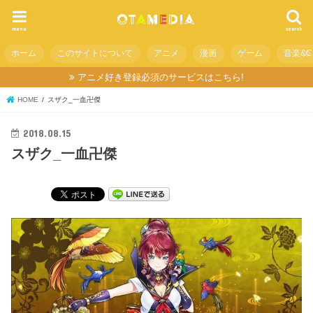
menu
search
ホーム
このサイトについて
アニメ
漫画
ゲーム
音楽&C
アニメ好き登録必須のサービスはこちら!
HOME
スザク_一血卍傑
2018.08.15
スザク_一血卍傑