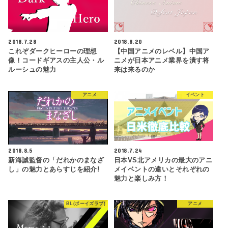
2018.7.28
2018.8.20
これぞダークヒーローの理想
【中国アニメのレベル】中国ア
像！コードギアスの主人公・ル
ニメが日本アニメ業界を潰す将
ルーシュの魅力
来は来るのか
アニメ
イベント
2018.8.5
2018.7.24
新海誠監督の「だれかのまなざ
日本VS北アメリカの最大のアニ
し」の魅力とあらすじを紹介!
メイベントの違いとそれぞれの
魅力と楽しみ方！
BL(ボーイズラブ)
アニメ