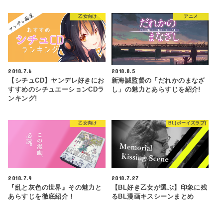
乙女向け
アニメ
2018.7.6
2018.8.5
【シチュCD】ヤンデレ好きにお
新海誠監督の「だれかのまなざ
すすめのシチュエーションCDラ
し」の魅力とあらすじを紹介!
ンキング!
乙女向け
BL(ボーイズラブ)
2018.7.9
2018.7.27
『乱と灰色の世界』その魅力と
【BL好き乙女が選ぶ】印象に残
あらすじを徹底紹介！
るBL漫画キスシーンまとめ