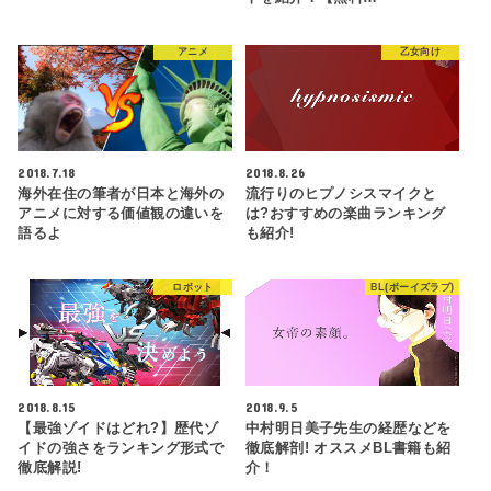
アニメ
乙女向け
2018.7.18
2018.8.26
海外在住の筆者が日本と海外の
流行りのヒプノシスマイクと
アニメに対する価値観の違いを
は?おすすめの楽曲ランキング
語るよ
も紹介!
ロボット
BL(ボーイズラブ)
2018.8.15
2018.9.5
【最強ゾイドはどれ?】歴代ゾ
中村明日美子先生の経歴などを
イドの強さをランキング形式で
徹底解剖! オススメBL書籍も紹
徹底解説!
介！