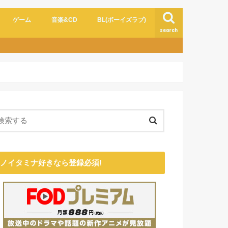
ゲーム
音楽&CD
BL(ボーイズラブ)
search
ノイタミナ好きなら登録必須!