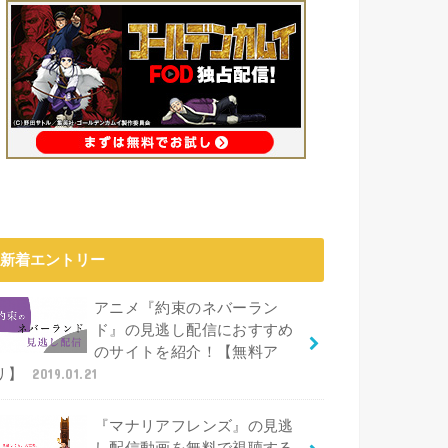
新着エントリー
アニメ『約束のネバーラン
ド』の見逃し配信におすすめ
のサイトを紹介！【無料ア
リ】
2019.01.21
『マナリアフレンズ』の見逃