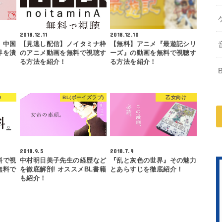
2018.12.11
2018.12.10
】中国
【見逃し配信】ノイタミナ枠
【無料】アニメ『最遊記シリ
界を潰
のアニメ動画を無料で視聴す
ーズ』の動画を無料で視聴す
る方法を紹介！
る方法を紹介！
D
BL(ボーイズラブ)
乙女向け
2018.9.5
2018.7.9
料で視
中村明日美子先生の経歴など
『乱と灰色の世界』その魅力
無料で
を徹底解剖! オススメBL書籍
とあらすじを徹底紹介！
も紹介！