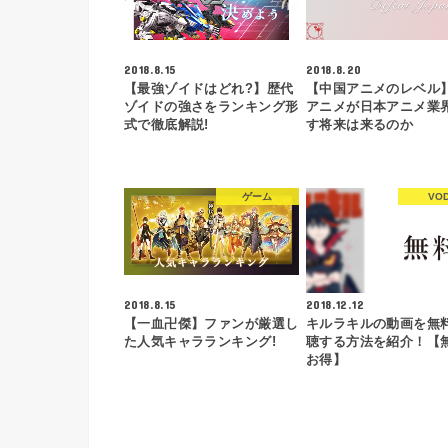
2018.8.15
2018.8.20
【最強ゾイドはどれ?】歴代
【中国アニメのレベル
ゾイドの強さをランキング形
アニメが日本アニメ業
式で徹底解説!
す将来は来るのか
ゲーム
VO
2018.8.15
2018.12.12
【一血卍傑】ファンが厳選し
キルラキルの動画を無
た人気キャラランキング!
聴する方法を紹介！【
お得】