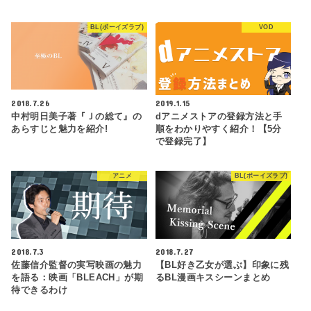
BL(ボーイズラブ)
VOD
2018.7.26
2019.1.15
中村明日美子著『Ｊの総て』の
dアニメストアの登録方法と手
あらすじと魅力を紹介!
順をわかりやすく紹介！【5分
で登録完了】
アニメ
BL(ボーイズラブ)
2018.7.3
2018.7.27
佐藤信介監督の実写映画の魅力
【BL好き乙女が選ぶ】印象に残
を語る：映画「BLEACH」が期
るBL漫画キスシーンまとめ
待できるわけ