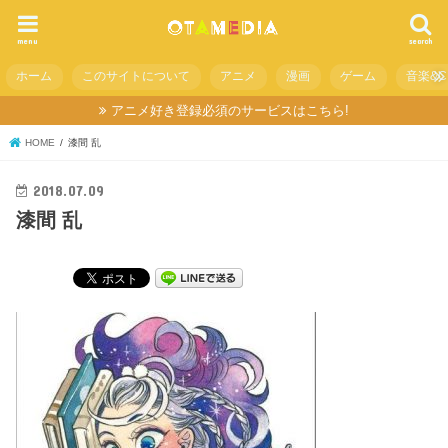
menu
search
ホーム
このサイトについて
アニメ
漫画
ゲーム
音楽&C
アニメ好き登録必須のサービスはこちら!
HOME
漆間 乱
2018.07.09
漆間 乱