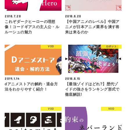
2018.7.28
2018.8.20
これぞダークヒーローの理想
【中国アニメのレベル】中国ア
像！コードギアスの主人公・ル
ニメが日本アニメ業界を潰す将
ルーシュの魅力
来は来るのか
VOD
ロボット
2019.1.14
2018.8.15
dアニメストアの解約・退会方
【最強ゾイドはどれ?】歴代ゾ
法をわかりやすく紹介！
イドの強さをランキング形式で
徹底解説!
VOD
VOD