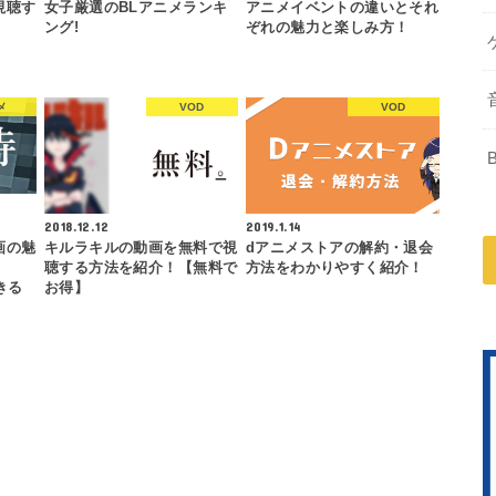
視聴す
女子厳選のBLアニメランキ
アニメイベントの違いとそれ
ング!
ぞれの魅力と楽しみ方！
メ
VOD
VOD
2018.12.12
2019.1.14
画の魅
キルラキルの動画を無料で視
dアニメストアの解約・退会
聴する方法を紹介！【無料で
方法をわかりやすく紹介！
きる
お得】