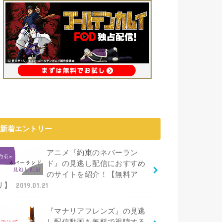
新着エントリー
アニメ『約束のネバーラン
ド』の見逃し配信におすすめ
のサイトを紹介！【無料ア
リ】
2019.01.21
『マナリアフレンズ』の見逃