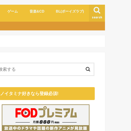
ゲーム
音楽&CD
BL(ボーイズラブ)
search
ノイタミナ好きなら登録必須!