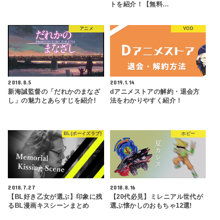
トを紹介！【無料…
アニメ
VOD
2018.8.5
2019.1.14
新海誠監督の「だれかのまなざ
dアニメストアの解約・退会方
し」の魅力とあらすじを紹介!
法をわかりやすく紹介！
BL(ボーイズラブ)
ホビー
2018.7.27
2018.8.16
【BL好き乙女が選ぶ】印象に残
【20代必見】ミレニアル世代が
るBL漫画キスシーンまとめ
選ぶ懐かしのおもちゃ12選!