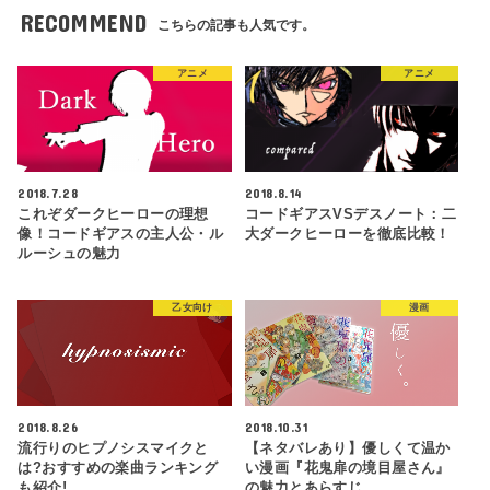
RECOMMEND
こちらの記事も人気です。
アニメ
アニメ
2018.7.28
2018.8.14
これぞダークヒーローの理想
コードギアスVSデスノート：二
像！コードギアスの主人公・ル
大ダークヒーローを徹底比較！
ルーシュの魅力
乙女向け
漫画
2018.8.26
2018.10.31
流行りのヒプノシスマイクと
【ネタバレあり】優しくて温か
は?おすすめの楽曲ランキング
い漫画『花鬼扉の境目屋さん』
も紹介!
の魅力とあらすじ…