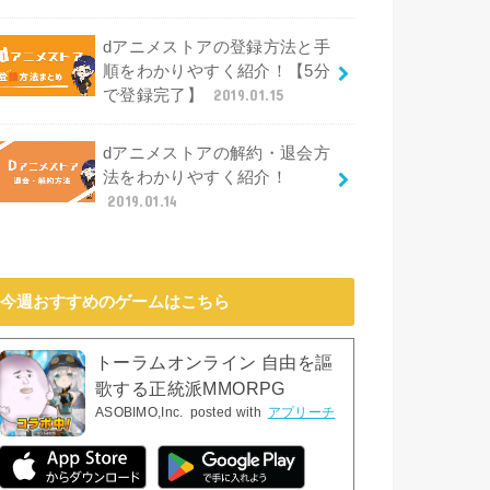
dアニメストアの登録方法と手
順をわかりやすく紹介！【5分
で登録完了】
2019.01.15
dアニメストアの解約・退会方
法をわかりやすく紹介！
2019.01.14
今週おすすめのゲームはこちら
トーラムオンライン 自由を謳
歌する正統派MMORPG
ASOBIMO,Inc.
posted with
アプリーチ