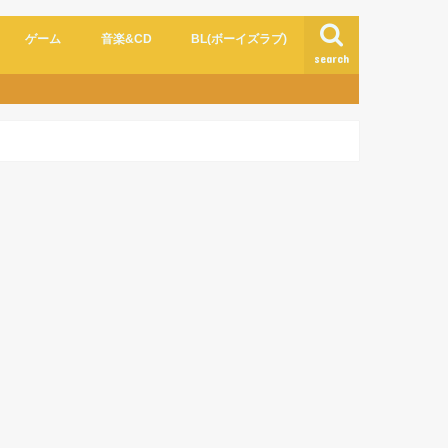
ゲーム
音楽&CD
BL(ボーイズラブ)
search