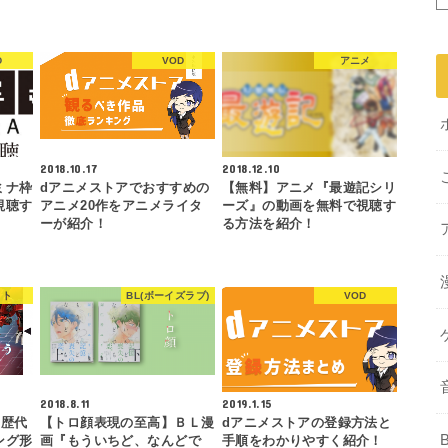
D
VOD
アニメ
2018.10.17
2018.12.10
ミナ枠
dアニメストアでおすすめの
【無料】アニメ『最遊記シリ
視聴す
アニメ20作をアニメライタ
ーズ』の動画を無料で視聴す
ーが紹介！
る方法を紹介！
ット
BL(ボーイズラブ)
VOD
2018.8.11
2019.1.15
】歴代
【トロ顔表現の至高】ＢＬ漫
dアニメストアの登録方法と
ング形
画『もういちど、なんどで
手順をわかりやすく紹介！