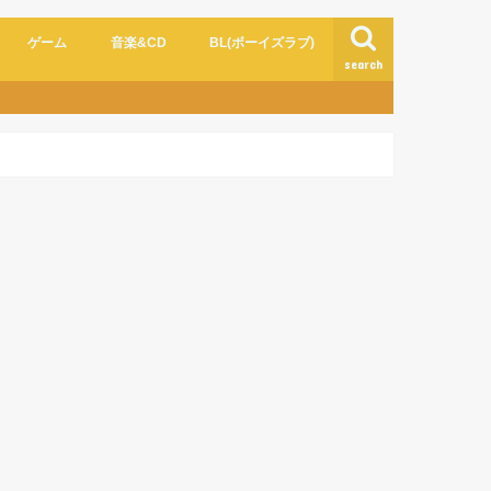
ゲーム
音楽&CD
BL(ボーイズラブ)
search