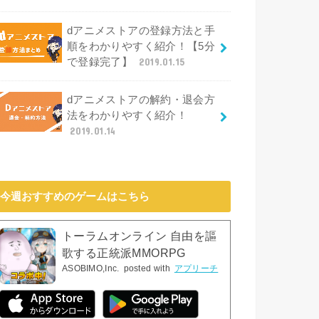
dアニメストアの登録方法と手
順をわかりやすく紹介！【5分
で登録完了】
2019.01.15
dアニメストアの解約・退会方
法をわかりやすく紹介！
2019.01.14
今週おすすめのゲームはこちら
トーラムオンライン 自由を謳
歌する正統派MMORPG
ASOBIMO,Inc.
posted with
アプリーチ