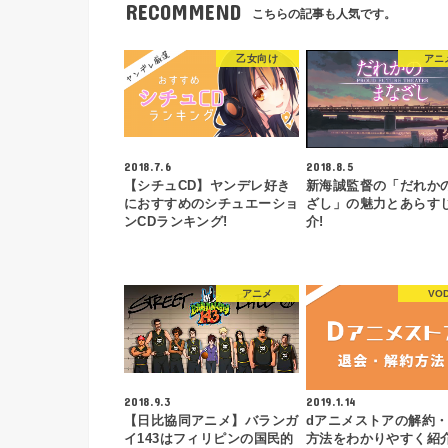
RECOMMEND
こちらの記事も人気です。
乙女向け
アニ
2018.7.6
2018.8.5
【シチュCD】ヤンデレ好き
新海誠監督の「だれか
におすすめのシチュエーショ
ざし」の魅力とあらす
ンCDランキング!
介!
アニメ
VO
2018.9.3
2019.1.14
【日比協同アニメ】バランガ
dアニメストアの解約
イ143はフィリピンの国民的
方法をわかりやすく紹