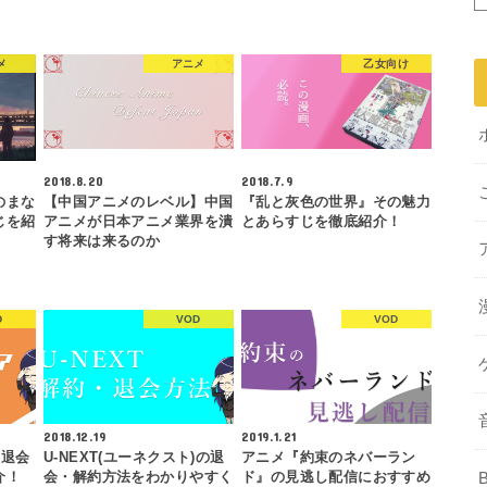
メ
アニメ
乙女向け
2018.8.20
2018.7.9
のまな
【中国アニメのレベル】中国
『乱と灰色の世界』その魅力
じを紹
アニメが日本アニメ業界を潰
とあらすじを徹底紹介！
す将来は来るのか
D
VOD
VOD
2018.12.19
2019.1.21
・退会
U-NEXT(ユーネクスト)の退
アニメ『約束のネバーラン
介！
会・解約方法をわかりやすく
ド』の見逃し配信におすすめ