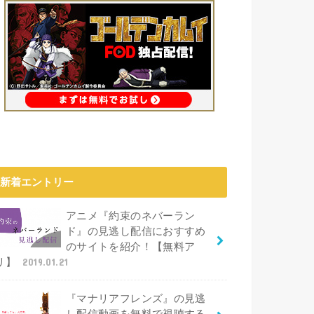
新着エントリー
アニメ『約束のネバーラン
ド』の見逃し配信におすすめ
のサイトを紹介！【無料ア
リ】
2019.01.21
『マナリアフレンズ』の見逃