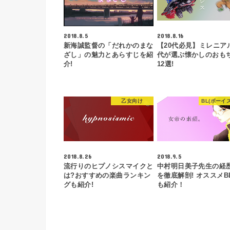
2018.8.5
2018.8.16
新海誠監督の「だれかのまな
【20代必見】ミレニア
ざし」の魅力とあらすじを紹
代が選ぶ懐かしのおも
介!
12選!
乙女向け
BL(ボーイ
2018.8.26
2018.9.5
流行りのヒプノシスマイクと
中村明日美子先生の経
は?おすすめの楽曲ランキン
を徹底解剖! オススメB
グも紹介!
も紹介！