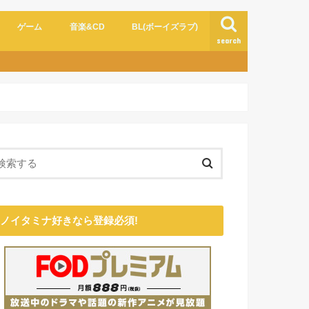
ゲーム
音楽&CD
BL(ボーイズラブ)
search
ノイタミナ好きなら登録必須!