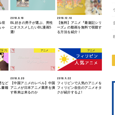
2018.8.18
2018.12.10
ル世
BL好きの男子が選ぶ、男性
【無料】アニメ『最遊記シリ
ちゃ
にオススメしたいBL漫画5
ーズ』の動画を無料で視聴す
選!
る方法を紹介！
ズラブ)
アニメ
アニメ
2018.8.20
2018.9.22
歴など
【中国アニメのレベル】中国
フィリピンで人気のアニメを
L書籍
アニメが日本アニメ業界を潰
フィリピン在住のアニメオタ
す将来は来るのか
クが紹介するよ!